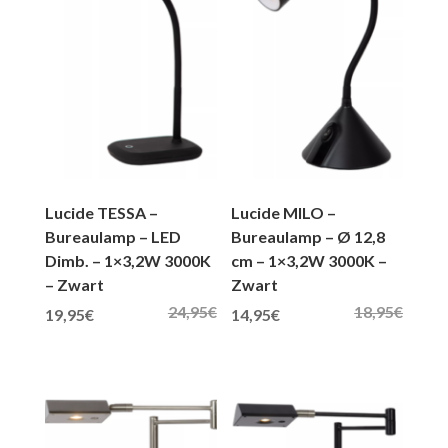
Lucide TESSA –
Lucide MILO –
Bureaulamp – LED
Bureaulamp – Ø 12,8
Dimb. – 1×3,2W 3000K
cm – 1×3,2W 3000K –
– Zwart
Zwart
24,95
€
18,95
€
Oorspronkelijke prijs was: 24,95€.
Huidige prijs is: 19,95€.
Oorspronkelijke prijs was: 18,95€.
Huidige prijs is: 14,95€.
19,95
€
14,95
€