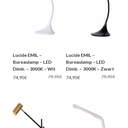
Lucide EMIL –
Lucide EMIL –
Bureaulamp – LED
Bureaulamp – LED
Dimb. – 3000K – Wit
Dimb. – 3000K – Zwart
79,95
€
79,95
€
Oorspronkelijke prijs was: 79,95€.
Huidige prijs is: 74,95€.
Oorspronkelijke prijs was: 79,95€.
Huidige prijs is: 74,95€.
74,95
€
74,95
€