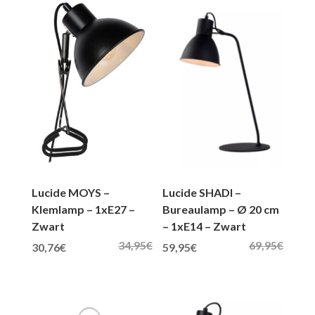
Lucide MOYS –
Lucide SHADI –
Klemlamp – 1xE27 –
Bureaulamp – Ø 20 cm
Zwart
– 1xE14 – Zwart
34,95
€
69,95
€
Oorspronkelijke prijs was: 34,95€.
Huidige prijs is: 30,76€.
Oorspronkelijke prijs was: 69,95€.
Huidige prijs is: 59,95€.
30,76
€
59,95
€