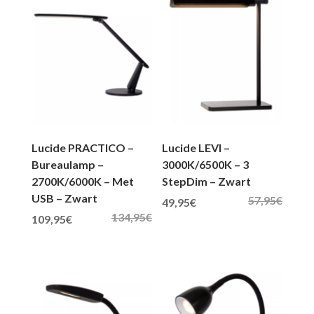
Lucide PRACTICO –
Lucide LEVI –
Bureaulamp –
3000K/6500K – 3
2700K/6000K – Met
StepDim – Zwart
USB – Zwart
57,95
€
Oorspronkelijke prijs was: 57,95€.
Huidige prijs is: 49,95€.
49,95
€
134,95
€
Oorspronkelijke prijs was: 134,95€.
Huidige prijs is: 109,95€.
109,95
€