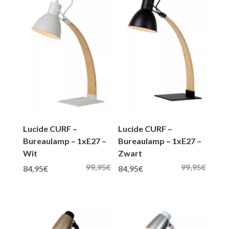
Lucide CURF –
Lucide CURF –
Bureaulamp – 1xE27 –
Bureaulamp – 1xE27 –
Wit
Zwart
99,95
€
99,95
€
Oorspronkelijke prijs was: 99,95€.
Huidige prijs is: 84,95€.
Oorspronkelijke prijs was: 99,95€.
Huidige prijs is: 84,95€.
84,95
€
84,95
€