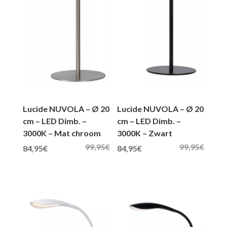
Lucide NUVOLA – Ø 20
Lucide NUVOLA – Ø 20
cm – LED Dimb. –
cm – LED Dimb. –
3000K – Mat chroom
3000K – Zwart
99,95
€
99,95
€
Oorspronkelijke prijs was: 99,95€.
Huidige prijs is: 84,95€.
Oorspronkelijke prijs was: 99,95€.
Huidige prijs is: 84,95€.
84,95
€
84,95
€