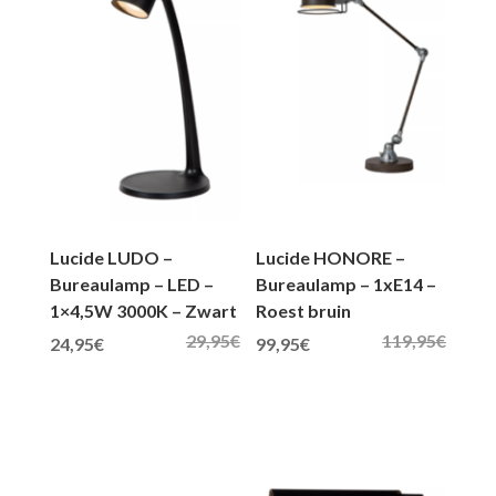
Lucide LUDO –
Lucide HONORE –
Bureaulamp – LED –
Bureaulamp – 1xE14 –
1×4,5W 3000K – Zwart
Roest bruin
29,95
€
119,95
€
Oorspronkelijke prijs was: 29,95€.
Huidige prijs is: 24,95€.
Oorspronkelijke prijs was: 119,95€.
Huidige prijs is: 99,95€.
24,95
€
99,95
€