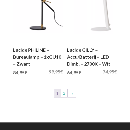
Lucide PHILINE –
Lucide GILLY –
Bureaulamp – 1xGU10
Accu/Batterij – LED
– Zwart
Dimb. – 2700K – Wit
99,95
€
74,95
€
Oorspronkelijke prijs was: 99,95€.
Huidige prijs is: 84,95€.
Oorspronkelijke prijs was: 74,95€.
Huidige prijs is: 64,95€.
84,95
€
64,95
€
1
2
→