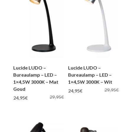
Lucide LUDO –
Lucide LUDO –
Bureaulamp – LED –
Bureaulamp – LED –
1×4,5W 3000K – Mat
1×4,5W 3000K – Wit
Goud
29,95
€
Oorspronkelijke prijs was: 29,95€.
Huidige prijs is: 24,95€.
24,95
€
29,95
€
Oorspronkelijke prijs was: 29,95€.
Huidige prijs is: 24,95€.
24,95
€