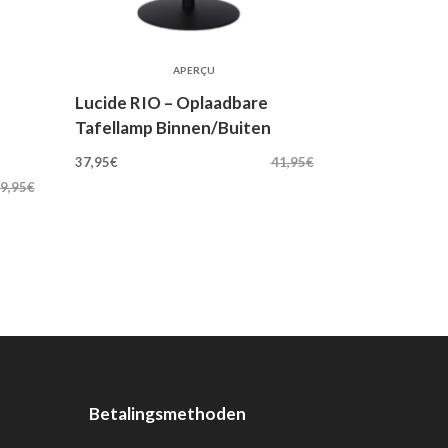
APERÇU
Lucide RIO – Oplaadbare
Tafellamp Binnen/Buiten
Oorspronkelijke
Huidige
37,95
€
41,95
€
prijs
prijs
9,95
€
was:
is:
41,95€.
37,95€.
Betalingsmethoden