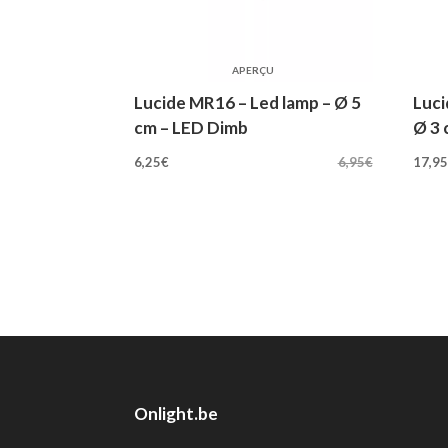
APERÇU
Lucide MR16 – Led lamp – Ø 5
Luci
cm – LED Dimb
Ø 3 
Oorspronkelijke
Huidige
Oo
6,25
€
6,95
€
17,9
prijs
prijs
pri
was:
is:
wa
6,95€.
6,25€.
19
Onlight.be