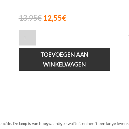
Oorspronkelijke
Huidige
13,95
€
12,55
€
prijs
prijs
was:
is:
Lucide
13,95€.
12,55€.
A60
-
Filament
TOEVOEGEN AAN
lamp
WINKELWAGEN
-
Ø
6
cm
-
LED
Dimb
hoeveelheid
 Lucide. De lamp is van hoogwaardige kwaliteit en heeft een lange leven