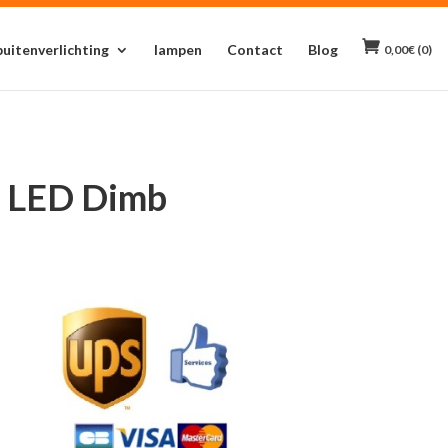
buitenverlichting
lampen
Contact
Blog
0,00
€
(0)
– LED Dimb