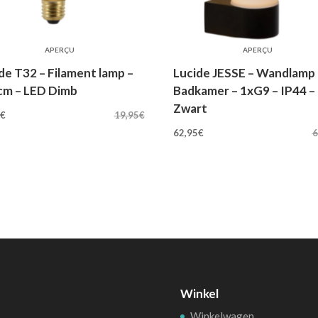
APERÇU
APERÇU
de T32 – Filament lamp –
Lucide JESSE – Wandlamp
cm – LED Dimb
Badkamer – 1xG9 – IP44 –
rspronkelijke
Huidige
Zwart
5
€
19,95
€
Oorspronkelijke
Huidige
js
prijs
62,95
€
6
prijs
prijs
s:
is:
was:
is:
,95€.
17,95€.
69,95€.
62,95€.
Winkel
Winkelwagen