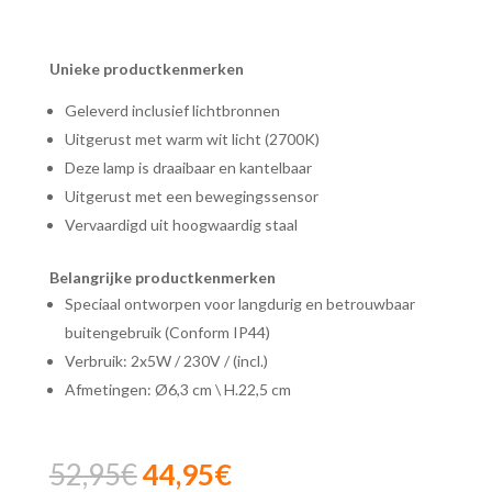
Unieke productkenmerken
Geleverd inclusief lichtbronnen
Uitgerust met warm wit licht (2700K)
Deze lamp is draaibaar en kantelbaar
Uitgerust met een bewegingssensor
Vervaardigd uit hoogwaardig staal
Belangrijke productkenmerken
Speciaal ontworpen voor langdurig en betrouwbaar
buitengebruik (Conform IP44)
Verbruik: 2x5W / 230V / (incl.)
Afmetingen: Ø6,3 cm \ H.22,5 cm
Oorspronkelijke
Huidige
52,95
€
44,95
€