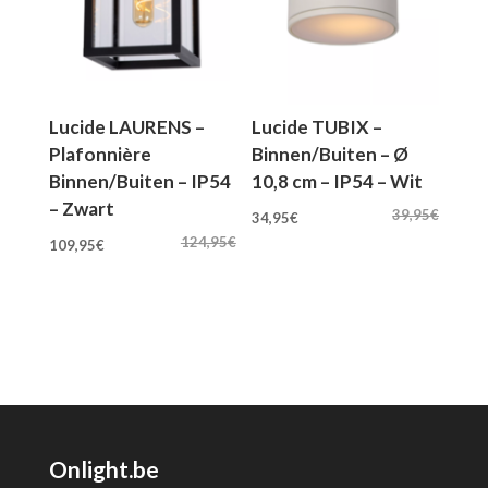
Lucide LAURENS –
Lucide TUBIX –
Plafonnière
Binnen/Buiten – Ø
Binnen/Buiten – IP54
10,8 cm – IP54 – Wit
– Zwart
Oorspronkelijke
Huidige
39,95
€
34,95
€
Oorspronkelijke
Huidige
prijs
prijs
124,95
€
109,95
€
prijs
prijs
was:
is:
was:
is:
39,95€.
34,95€.
124,95€.
109,95€.
Onlight.be