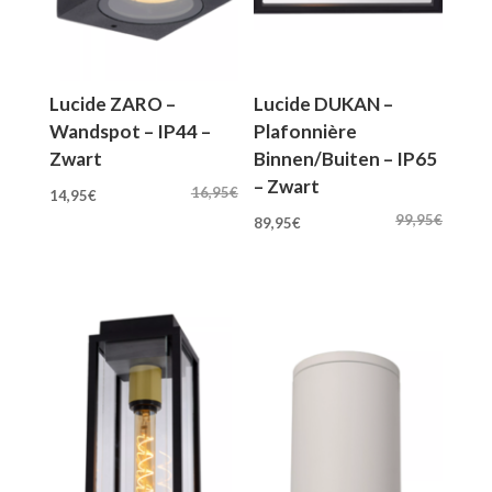
Lucide ZARO –
Lucide DUKAN –
Wandspot – IP44 –
Plafonnière
Zwart
Binnen/Buiten – IP65
– Zwart
Oorspronkelijke
Huidige
16,95
€
14,95
€
Oorspronkelijke
Huidige
prijs
prijs
99,95
€
89,95
€
prijs
prijs
was:
is:
was:
is:
16,95€.
14,95€.
99,95€.
89,95€.