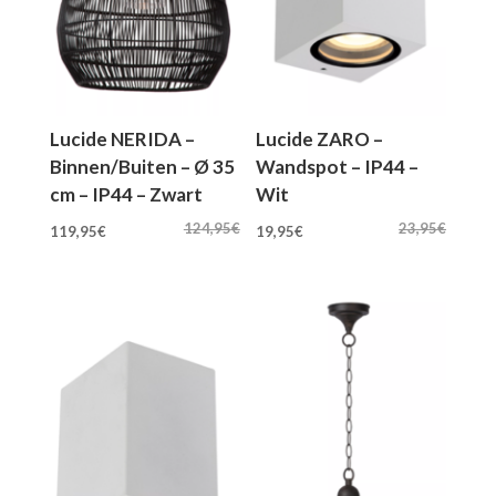
Lucide NERIDA –
Lucide ZARO –
Binnen/Buiten – Ø 35
Wandspot – IP44 –
cm – IP44 – Zwart
Wit
Oorspronkelijke
Huidige
Oorspronkelijke
Huidige
124,95
€
23,95
€
119,95
€
19,95
€
prijs
prijs
prijs
prijs
was:
is:
was:
is:
124,95€.
119,95€.
23,95€.
19,95€.