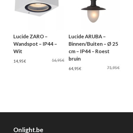
Lucide ZARO –
Lucide ARUBA –
Wandspot – IP44 –
Binnen/Buiten – Ø 25
Wit
cm – IP44 – Roest
bruin
Oorspronkelijke
Huidige
16,95
€
14,95
€
Oorspronkelijke
Huidige
prijs
prijs
71,95
€
64,95
€
prijs
prijs
was:
is:
was:
is:
16,95€.
14,95€.
71,95€.
64,95€.
Onlight.be