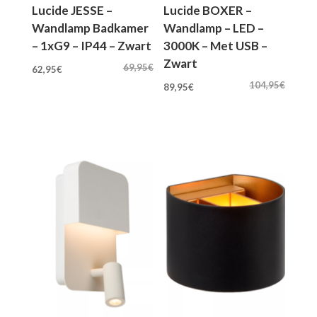
Lucide JESSE –
Lucide BOXER –
Wandlamp Badkamer
Wandlamp – LED –
– 1xG9 – IP44 – Zwart
3000K – Met USB –
Zwart
Oorspronkelijke
Huidige
69,95
€
62,95
€
Oorspronkelijke
Huidige
prijs
prijs
104,95
€
89,95
€
prijs
prijs
was:
is:
was:
is:
69,95€.
62,95€.
104,95€.
89,95€.