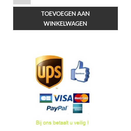
-
Wandlamp
TOEVOEGEN AAN
-
WINKELWAGEN
1xE27
-
Zwart
hoeveelheid