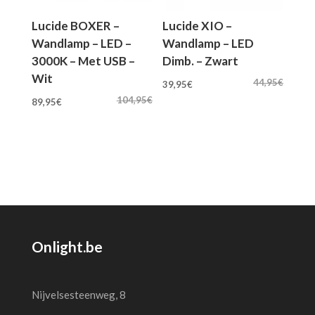
Lucide BOXER –
Lucide XIO –
Wandlamp – LED –
Wandlamp – LED
3000K – Met USB –
Dimb. – Zwart
Wit
Oorspronkelijke
Huidige
44,95
€
39,95
€
Oorspronkelijke
Huidige
prijs
prijs
104,95
€
89,95
€
prijs
prijs
was:
is:
was:
is:
44,95€.
39,95€.
104,95€.
89,95€.
Onlight.be
Nijvelsesteenweg, 8