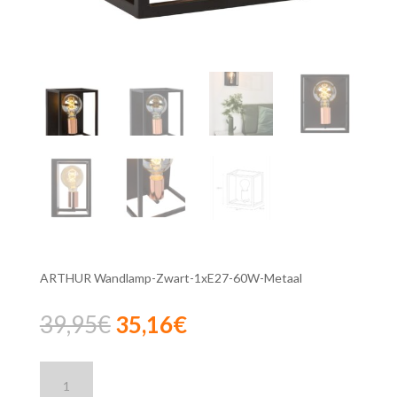
ARTHUR Wandlamp-Zwart-1xE27-60W-Metaal
Oorspronkelijke
Huidige
39,95
€
35,16
€
prijs
prijs
was:
is:
Lucide
39,95€.
35,16€.
ARTHUR