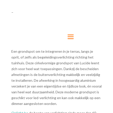
–
Een grondspot om te integreren in je terras, langs je
oprit, of zelfs als begeleidingsverlichting richting het
tuinhuis. Deze cirkelvormige grondspot van Lucide leent
zich voor heel wat toepassingen. Dankzij de bescheiden
afmetingen is de buitenverlichting makkelijk en veelzijdig
te installeren. De afwerking in hoogwaardig aluminium
verzekert je van een eigentijdse en tijdloze look, én vooral
van heel wat duurzaamheid. Deze moderne grondspot is
geschikt voor led-verlichting en kan ook makkelijk op een
dimmer aangesloten worden.
Onlight.be
de beste van verlichting sinds meer dan 60