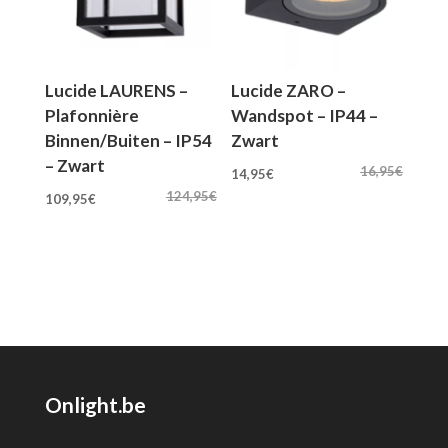
Lucide LAURENS –
Lucide ZARO –
Plafonnière
Wandspot – IP44 –
Binnen/Buiten – IP54
Zwart
– Zwart
Oorspronkelijke
Huidige
16,95
€
14,95
€
Oorspronkelijke
Huidige
prijs
prijs
124,95
€
109,95
€
prijs
prijs
was:
is:
was:
is:
16,95€.
14,95€.
124,95€.
109,95€.
Onlight.be