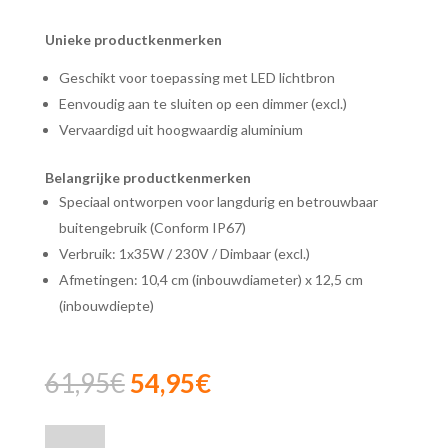
Unieke productkenmerken
Geschikt voor toepassing met LED lichtbron
Eenvoudig aan te sluiten op een dimmer (excl.)
Vervaardigd uit hoogwaardig aluminium
Belangrijke productkenmerken
Speciaal ontworpen voor langdurig en betrouwbaar
buitengebruik (Conform IP67)
Verbruik: 1x35W / 230V / Dimbaar (excl.)
Afmetingen: 10,4 cm (inbouwdiameter) x 12,5 cm
(inbouwdiepte)
Oorspronkelijke
Huidige
61,95
€
54,95
€
prijs
prijs
was:
is:
Lucide