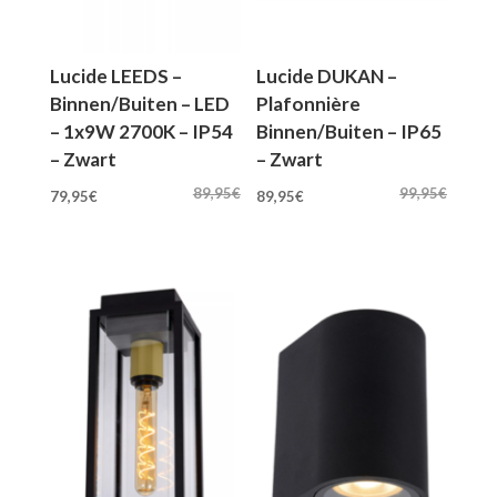
Lucide LEEDS –
Lucide DUKAN –
Binnen/Buiten – LED
Plafonnière
– 1x9W 2700K – IP54
Binnen/Buiten – IP65
– Zwart
– Zwart
Oorspronkelijke
Huidige
Oorspronkelijke
Huidige
89,95
€
99,95
€
79,95
€
89,95
€
prijs
prijs
prijs
prijs
was:
is:
was:
is:
89,95€.
79,95€.
99,95€.
89,95€.