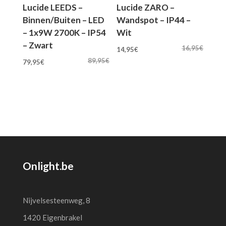
Lucide LEEDS –
Lucide ZARO –
Binnen/Buiten – LED
Wandspot – IP44 –
– 1x9W 2700K – IP54
Wit
– Zwart
Oorspronkelijke
Huidige
16,95
€
14,95
€
Oorspronkelijke
Huidige
prijs
prijs
89,95
€
79,95
€
prijs
prijs
was:
is:
was:
is:
16,95€.
14,95€.
89,95€.
79,95€.
Onlight.be
Nijvelsesteenweg, 8
1420 Eigenbrakel