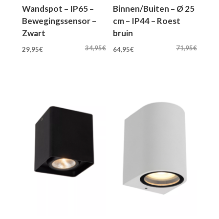
Wandspot – IP65 –
Binnen/Buiten – Ø 25
Bewegingssensor –
cm – IP44 – Roest
Zwart
bruin
Oorspronkelijke
Huidige
Oorspronkelijke
Huidige
34,95
€
71,95
€
29,95
€
64,95
€
prijs
prijs
prijs
prijs
was:
is:
was:
is:
34,95€.
29,95€.
71,95€.
64,95€.