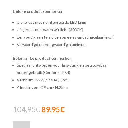
Unieke productkenmerken
Uitgerust met geïntegreerde LED lamp
Uitgerust met warm wit licht (3000K)
Eenvoudig aan te sluiten op een wandschakelaar (excl.)
Vervaardigd uit hoogwaardig aluminium
Belangrijke productkenmerken
Speciaal ontworpen voor langdurig en betrouwbaar
buitengebruik (Conform IP54)
Verbruik: 1x9W / 230V / (incl.)
Afmetingen: Ø9 cm \ H.25 cm
Oorspronkelijke
Huidige
104,95
€
89,95
€
prijs
prijs
was:
is:
Lucide