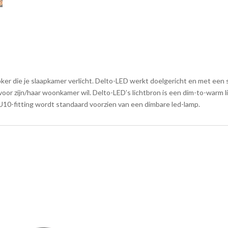
-
Wit
hoeveelheid
r die je slaapkamer verlicht. Delto-LED werkt doelgericht en met een str
voor zijn/haar woonkamer wil. Delto-LED’s lichtbron is een dim-to-warm l
 GU10-fitting wordt standaard voorzien van een dimbare led-lamp.