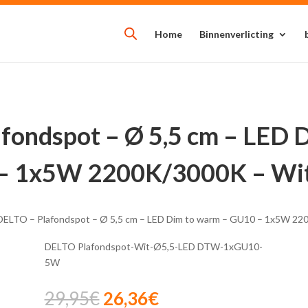
Home
Binnenverlicting
fondspot – Ø 5,5 cm – LED
– 1x5W 2200K/3000K – Wi
 DELTO – Plafondspot – Ø 5,5 cm – LED Dim to warm – GU10 – 1x5W 2
DELTO Plafondspot-Wit-Ø5,5-LED DTW-1xGU10-
5W
Oorspronkelijke
Huidige
29,95
€
26,36
€