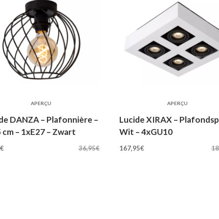
APERÇU
APERÇU
de DANZA – Plafonnière –
Lucide XIRAX – Plafondsp
 cm – 1xE27 – Zwart
Wit – 4xGU10
rspronkelijke
Huidige
Oorspronkelijke
Huidige
5
€
36,95
€
167,95
€
18
js
prijs
prijs
prijs
s:
is:
was:
is:
,95€.
29,95€.
185,95€.
167,95€.