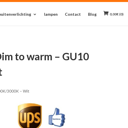
buitenverlichting
lampen
Contact
Blog
0,00
€
(0)
 Dim to warm – GU10
t
200K/3000K – Wit