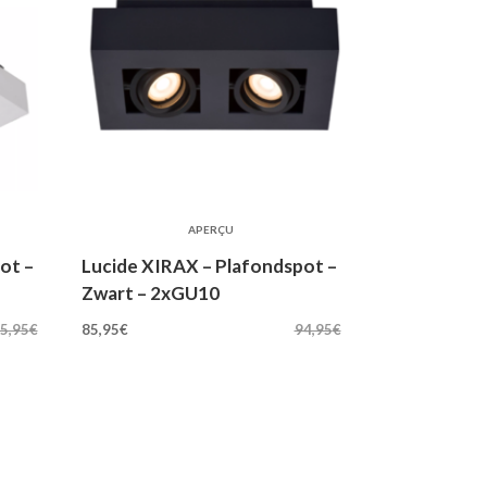
APERÇU
ot –
Lucide XIRAX – Plafondspot –
Zwart – 2xGU10
Oorspronkelijke
Huidige
5,95
€
85,95
€
94,95
€
prijs
prijs
was:
is:
94,95€.
85,95€.