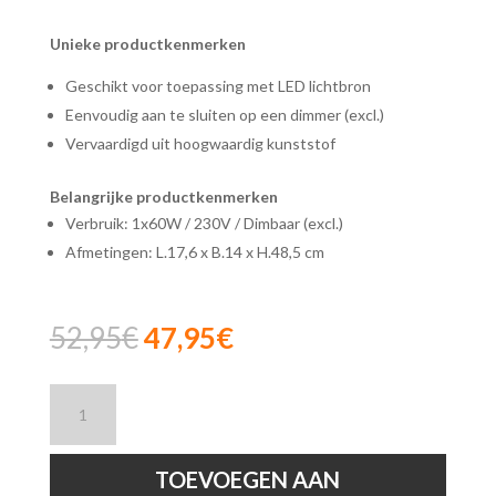
Unieke productkenmerken
Geschikt voor toepassing met LED lichtbron
Eenvoudig aan te sluiten op een dimmer (excl.)
Vervaardigd uit hoogwaardig kunststof
Belangrijke productkenmerken
Verbruik: 1x60W / 230V / Dimbaar (excl.)
Afmetingen: L.17,6 x B.14 x H.48,5 cm
Oorspronkelijke
Huidige
52,95
€
47,95
€
prijs
prijs
was:
is:
Lucide
52,95€.
47,95€.
EXTRAVAGANZA
CHIMP
-
TOEVOEGEN AAN