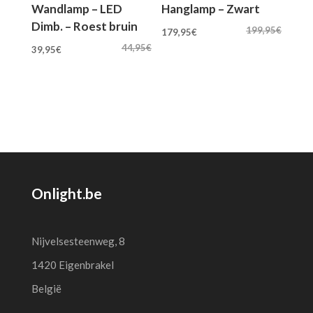
Wandlamp – LED
Hanglamp – Zwart
Dimb. – Roest bruin
Oorspronkelijke
Huidige
199,95
€
179,95
€
Oorspronkelijke
Huidige
prijs
prijs
44,95
€
39,95
€
prijs
prijs
was:
is:
was:
is:
199,95€.
179,95€.
44,95€.
39,95€.
Onlight.be
Nijvelsesteenweg, 8
1420 Eigenbrakel
België