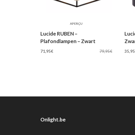
APERÇU
Lucide RUBEN –
Luc
Plafondlampen – Zwart
Zwa
Oorspronkelijke
Huidige
Oo
71,95
€
79,95
€
35,9
prijs
prijs
pri
was:
is:
wa
79,95€.
71,95€.
39
Onlight.be