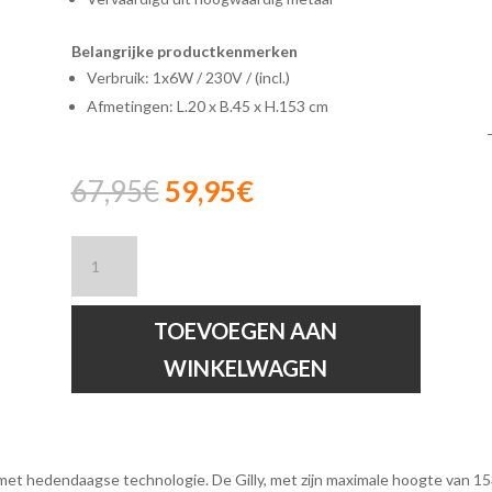
Belangrijke productkenmerken
Verbruik: 1x6W / 230V / (incl.)
Afmetingen: L.20 x B.45 x H.153 cm
Oorspronkelijke
Huidige
67,95
€
59,95
€
prijs
prijs
was:
is:
Lucide
67,95€.
59,95€.
GILLY
-
Leeslamp
TOEVOEGEN AAN
-
WINKELWAGEN
LED
-
1x6W
2700K
-
t hedendaagse technologie. De Gilly, met zijn maximale hoogte van 153 