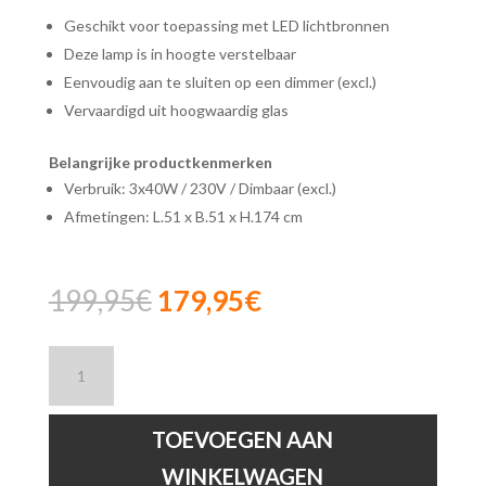
Geschikt voor toepassing met LED lichtbronnen
Deze lamp is in hoogte verstelbaar
Eenvoudig aan te sluiten op een dimmer (excl.)
Vervaardigd uit hoogwaardig glas
Belangrijke productkenmerken
Verbruik: 3x40W / 230V / Dimbaar (excl.)
Afmetingen: L.51 x B.51 x H.174 cm
Oorspronkelijke
Huidige
199,95
€
179,95
€
prijs
prijs
was:
is:
Lucide
199,95€.
179,95€.
ILONA
-
Hanglamp
TOEVOEGEN AAN
-
WINKELWAGEN
Zwart