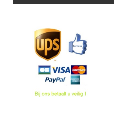
hoeveelheid
–