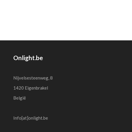
prijs
prijs
was:
is:
was:
is:
89,95€.
80,95€.
69,95€.
62,95€.
Onlight.be
Nijvelsesteenweg, 8
1420 Eigenbrakel
België
Info[at]onlight.be