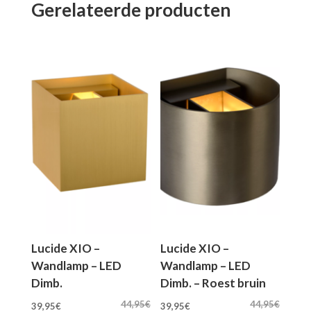
Gerelateerde producten
Lucide XIO –
Lucide XIO –
Wandlamp – LED
Wandlamp – LED
Dimb.
Dimb. – Roest bruin
Oorspronkelijke
Huidige
Oorspronkelijke
Huidige
44,95
€
44,95
€
39,95
€
39,95
€