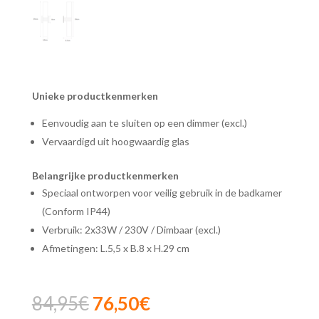
Unieke productkenmerken
Eenvoudig aan te sluiten op een dimmer (excl.)
Vervaardigd uit hoogwaardig glas
Belangrijke productkenmerken
Speciaal ontworpen voor veilig gebruik in de badkamer
(Conform IP44)
Verbruik: 2x33W / 230V / Dimbaar (excl.)
Afmetingen: L.5,5 x B.8 x H.29 cm
Oorspronkelijke
Huidige
84,95
€
76,50
€