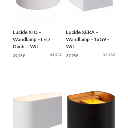
Lucide XIO –
Lucide XERA –
Wandlamp – LED
Wandlamp – 1xG9 –
Dimb. – Wit
Wit
Oorspronkelijke
Huidige
Oorspronkelijke
Huidige
44,95
€
32,95
€
39,95
€
27,95
€
prijs
prijs
prijs
prijs
was:
is:
was:
is:
44,95€.
39,95€.
32,95€.
27,95€.