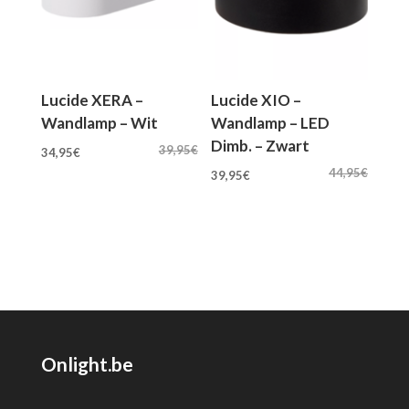
Lucide XERA –
Lucide XIO –
Wandlamp – Wit
Wandlamp – LED
Dimb. – Zwart
Oorspronkelijke
Huidige
39,95
€
34,95
€
Oorspronkelijke
Huidige
prijs
prijs
44,95
€
39,95
€
prijs
prijs
was:
is:
was:
is:
39,95€.
34,95€.
44,95€.
39,95€.
Onlight.be