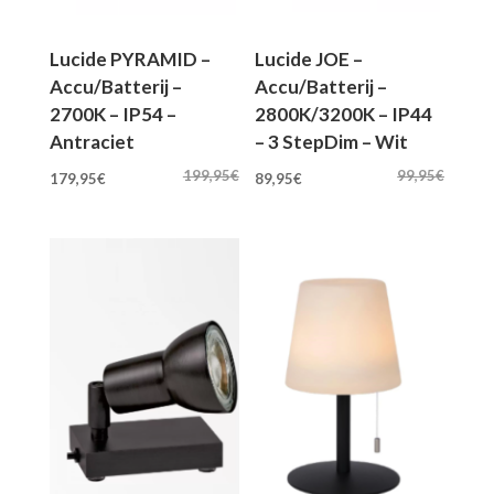
Lucide PYRAMID –
Lucide JOE –
Accu/Batterij –
Accu/Batterij –
2700K – IP54 –
2800K/3200K – IP44
Antraciet
– 3 StepDim – Wit
Oorspronkelijke
Huidige
Oorspronkelijke
Huidige
199,95
€
99,95
€
179,95
€
89,95
€
prijs
prijs
prijs
prijs
was:
is:
was:
is:
199,95€.
179,95€.
99,95€.
89,95€.