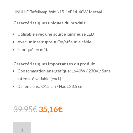
KNULLE Tafellamp-Wit-ﾝ15-1xE14-40W-Metaal
Caractéristiques uniques du produit
Utilisable avec une source lumineuse LED
Avec un interrupteur On/off sur le câble
Fabriqué en métal
Caractéristiques importantes du produit
Consommation énergétique: 1x40W / 230V / Sans
intensité variable (excl.)
Dimensions: Ø15 cm \ Haut.28,5 cm
Oorspronkelijke
Huidige
39,95
€
35,16
€
prijs
prijs
was:
is:
Lucide
39,95€.
35,16€.
KNULLE