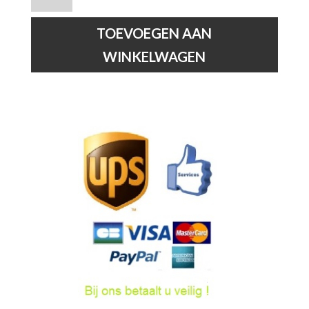
-
Tafellamp
TOEVOEGEN AAN
-
WINKELWAGEN
ﾝ
15
cm
-
1xE14
-
Wit
hoeveelheid