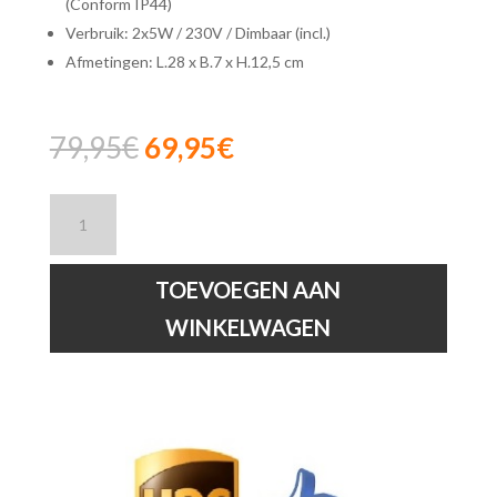
(Conform IP44)
Verbruik: 2x5W / 230V / Dimbaar (incl.)
Afmetingen: L.28 x B.7 x H.12,5 cm
Oorspronkelijke
Huidige
79,95
€
69,95
€
prijs
prijs
was:
is:
Lucide
79,95€.
69,95€.
LENNERT
-
Plafondspot-
TOEVOEGEN AAN
LED
WINKELWAGEN
Dimb.
-
GU10
-
IP44
-
Zwart