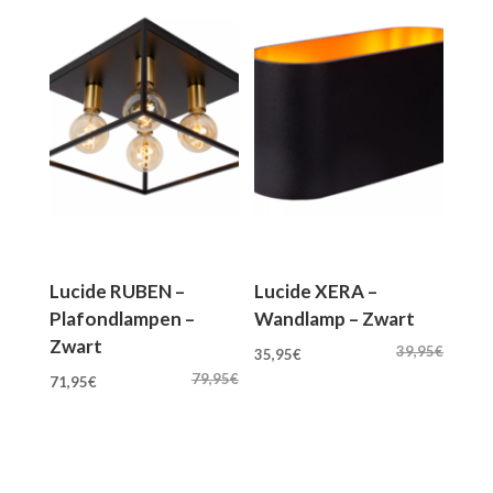
Lucide RUBEN –
Lucide XERA –
Plafondlampen –
Wandlamp – Zwart
Zwart
Oorspronkelijke
Huidige
39,95
€
35,95
€
Oorspronkelijke
Huidige
prijs
prijs
79,95
€
71,95
€
prijs
prijs
was:
is:
was:
is:
39,95€.
35,95€.
79,95€.
71,95€.