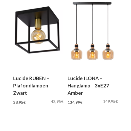
Lucide RUBEN –
Lucide ILONA –
Plafondlampen –
Hanglamp – 3xE27 –
Zwart
Amber
Oorspronkelijke
Huidige
Oorspronkelijke
Huidige
42,95
€
149,95
€
38,95
€
134,99
€
prijs
prijs
prijs
prijs
was:
is:
was:
is:
42,95€.
38,95€.
149,95€.
134,99€.