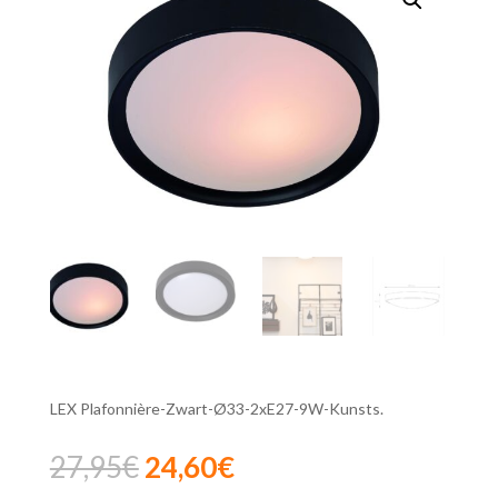
LEX Plafonnière-Zwart-Ø33-2xE27-9W-Kunsts.
Oorspronkelijke
Huidige
27,95
€
24,60
€
prijs
prijs