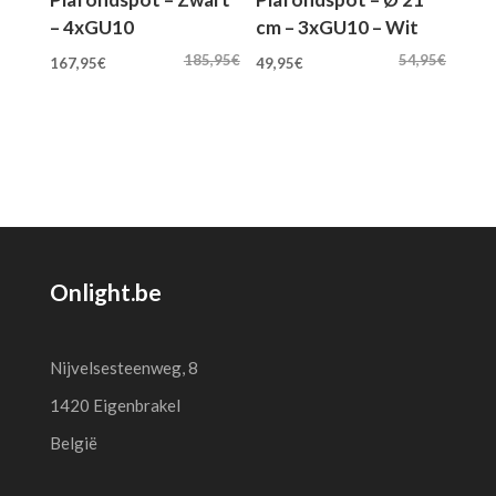
– 4xGU10
cm – 3xGU10 – Wit
Oorspronkelijke
Huidige
Oorspronkelijke
Huidige
185,95
€
54,95
€
167,95
€
49,95
€
prijs
prijs
prijs
prijs
was:
is:
was:
is:
185,95€.
167,95€.
54,95€.
49,95€.
Onlight.be
Nijvelsesteenweg, 8
1420 Eigenbrakel
België