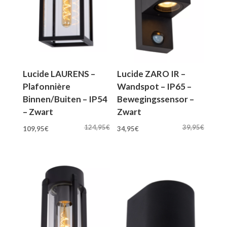
Lucide LAURENS –
Lucide ZARO IR –
Plafonnière
Wandspot – IP65 –
Binnen/Buiten – IP54
Bewegingssensor –
– Zwart
Zwart
Oorspronkelijke
Huidige
Oorspronkelijke
Huidige
124,95
€
39,95
€
109,95
€
34,95
€
prijs
prijs
prijs
prijs
was:
is:
was:
is:
124,95€.
109,95€.
39,95€.
34,95€.