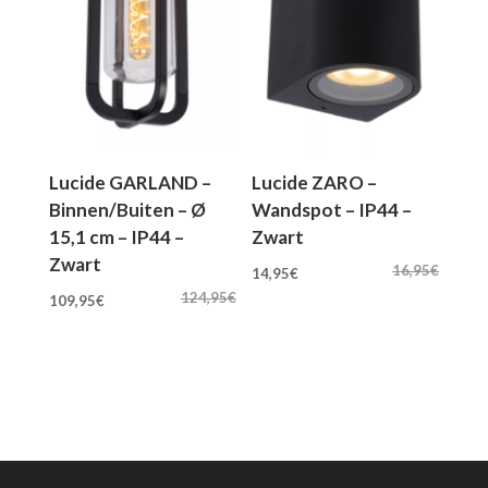
Lucide GARLAND –
Lucide ZARO –
Binnen/Buiten – Ø
Wandspot – IP44 –
15,1 cm – IP44 –
Zwart
Zwart
Oorspronkelijke
Huidige
16,95
€
14,95
€
Oorspronkelijke
Huidige
prijs
prijs
124,95
€
109,95
€
prijs
prijs
was:
is:
was:
is:
16,95€.
14,95€.
124,95€.
109,95€.