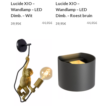
Lucide XIO –
Lucide XIO –
Wandlamp – LED
Wandlamp – LED
Dimb. – Wit
Dimb. – Roest bruin
Oorspronkelijke
Huidige
Oorspronkelijke
Huidige
44,95
€
44,95
€
39,95
€
39,95
€
prijs
prijs
prijs
prijs
was:
is:
was:
is:
44,95€.
39,95€.
44,95€.
39,95€.