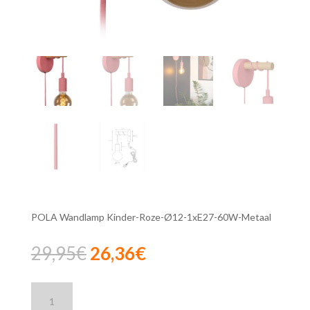
POLA Wandlamp Kinder-Roze-Ø12-1xE27-60W-Metaal
Oorspronkelijke
Huidige
29,95
€
26,36
€
prijs
prijs
was:
is:
Lucide
29,95€.
26,36€.
POLA