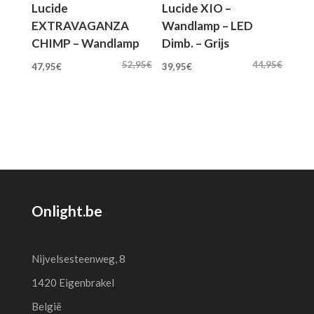
Lucide
Lucide XIO –
EXTRAVAGANZA
Wandlamp – LED
CHIMP – Wandlamp
Dimb. – Grijs
Oorspronkelijke
Huidige
Oorspronkelijke
Huidige
52,95
€
44,95
€
47,95
€
39,95
€
prijs
prijs
prijs
prijs
was:
is:
was:
is:
52,95€.
47,95€.
44,95€.
39,95€.
Onlight.be
Nijvelsesteenweg, 8
1420 Eigenbrakel
België