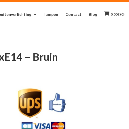
buitenverlichting
lampen
Contact
Blog
0,00
€
(0)
xE14 – Bruin