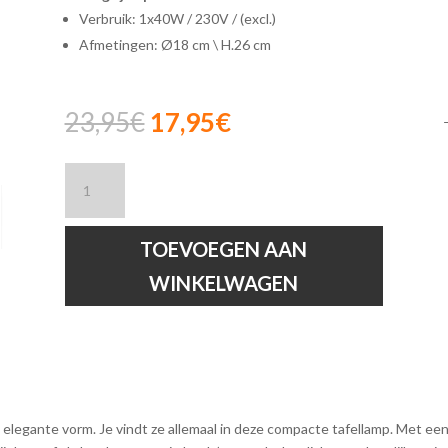
Verbruik: 1x40W / 230V / (excl.)
Afmetingen: Ø18 cm \ H.26 cm
Oorspronkelijke
Huidige
23,95
€
17,95
€
prijs
prijs
was:
is:
Lucide
23,95€.
17,95€.
RAMZI
-
Tafellamp
TOEVOEGEN AAN
-
WINKELWAGEN
Ø
18
cm
-
1xE14
-
Bruin
 elegante vorm. Je vindt ze allemaal in deze compacte tafellamp. Met ee