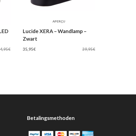
APERÇU
 LED
Lucide XERA – Wandlamp –
Zwart
Oorspronkelijke
Huidige
4,95
€
35,95
€
39,95
€
prijs
prijs
was:
is:
39,95€.
35,95€.
Betalingsmethoden