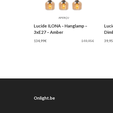
APERÇU
Lucide ILONA – Hanglamp –
Luci
3xE27 – Amber
Dimb
Oorspronkelijke
Huidige
Oo
134,99
€
149,95
€
39,9
prijs
prijs
pri
was:
is:
wa
149,95€.
134,99€.
44
Onlight.be