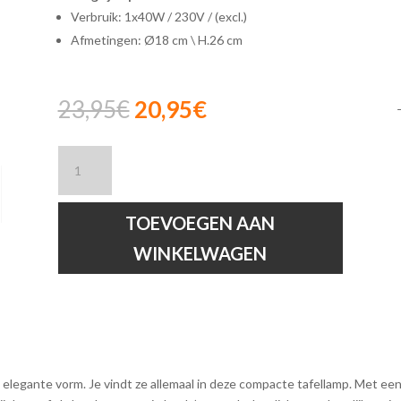
Verbruik: 1x40W / 230V / (excl.)
Afmetingen: Ø18 cm \ H.26 cm
Oorspronkelijke
Huidige
23,95
€
20,95
€
prijs
prijs
was:
is:
Lucide
23,95€.
20,95€.
RAMZI
-
Tafellamp
TOEVOEGEN AAN
-
WINKELWAGEN
Ø
18
cm
-
Beige
hoeveelheid
 elegante vorm. Je vindt ze allemaal in deze compacte tafellamp. Met ee