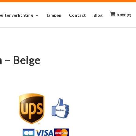
buitenverlichting
lampen
Contact
Blog
0,00
€
(0)
 – Beige