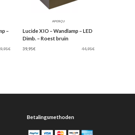
APERÇU
mp –
Lucide XIO – Wandlamp – LED
Dimb. – Roest bruin
Oorspronkelijke
Huidige
9,95
€
39,95
€
44,95
€
prijs
prijs
was:
is:
44,95€.
39,95€.
Betalingsmethoden