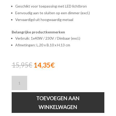
Geschikt voor toepassing met LED lichtbron
Eenvoudig aan te sluiten op een dimmer (excl.)
Vervaardigd uit hoogwaardig metaal
Belangrijke productkenmerken
Verbruik: 1x40W / 230V / Dimbaar (excl.)
Afmetingen: L.20 x B.10 x H.13 cm
Oorspronkelijke
Huidige
15,95
€
14,35
€
prijs
prijs
was:
is:
Lucide
15,95€.
14,35€.
SCOTT
-
Wandlamp
TOEVOEGEN AAN
hoeveelheid
WINKELWAGEN