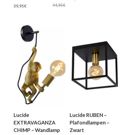
Oorspronkelijke
Huidige
prijs
prijs
44,95
€
39,95
€
prijs
prijs
was:
is:
was:
is:
59,95€.
53,95€.
44,95€.
39,95€.
Lucide
Lucide RUBEN –
EXTRAVAGANZA
Plafondlampen –
CHIMP – Wandlamp
Zwart