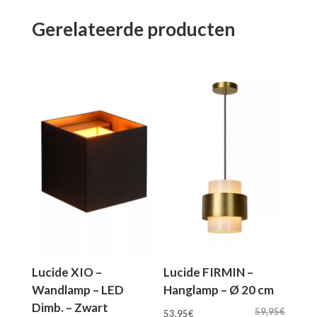
Gerelateerde producten
Lucide XIO –
Lucide FIRMIN –
Wandlamp – LED
Hanglamp – Ø 20 cm
Dimb. – Zwart
Oorspronkelijke
Huidige
59,95
€
53,95
€