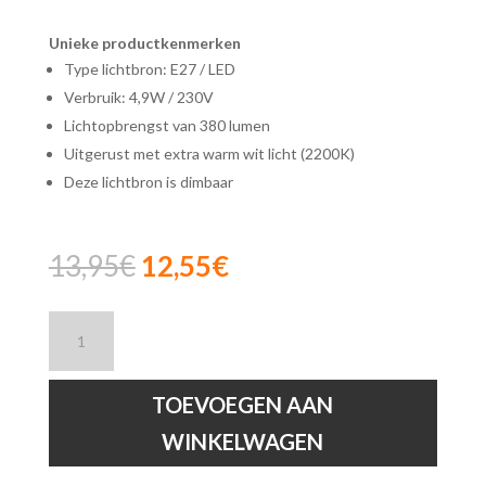
Unieke productkenmerken
Type lichtbron: E27 / LED
Verbruik: 4,9W / 230V
Lichtopbrengst van 380 lumen
Uitgerust met extra warm wit licht (2200K)
Deze lichtbron is dimbaar
Oorspronkelijke
Huidige
13,95
€
12,55
€
prijs
prijs
was:
is:
Lucide
13,95€.
12,55€.
ST64
-
Filament
TOEVOEGEN AAN
lamp
WINKELWAGEN
-
Ø