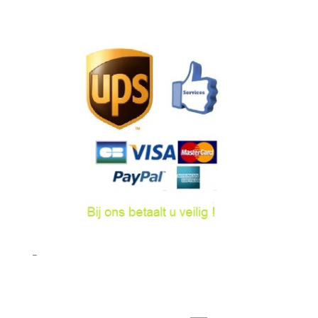
6,4
cm
-
LED
Dimb
hoeveelheid
–