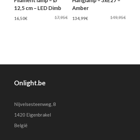
Filament lamp – Ø
Hanglamp – 3xE27 –
12,5 cm – LED Dimb
Amber
Oorspronkelijke
Huidige
Oorspronkelijke
Huidige
17,95
€
149,95
€
16,50
€
134,99
€
prijs
prijs
prijs
prijs
was:
is:
was:
is:
17,95€.
16,50€.
149,95€.
134,99€.
Onlight.be
Nijvelsesteenweg, 8
1420 Eigenbrakel
België