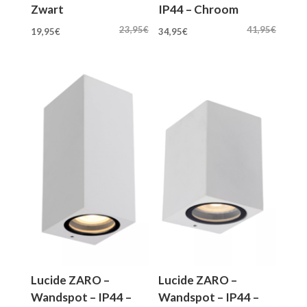
Zwart
IP44 – Chroom
Oorspronkelijke
Huidige
Oorspronkelijke
Huidige
23,95
€
41,95
€
19,95
€
34,95
€
prijs
prijs
prijs
prijs
was:
is:
was:
is:
23,95€.
19,95€.
41,95€.
34,95€.
Lucide ZARO –
Lucide ZARO –
Wandspot – IP44 –
Wandspot – IP44 –