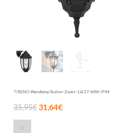
TIRENO Wandlamp Buiten-Zwart-1xE27-60W-IP44
Oorspronkelijke
Huidige
35,95
€
31,64
€
prijs
prijs
was:
is:
Lucide
35,95€.
31,64€.
TIRENO