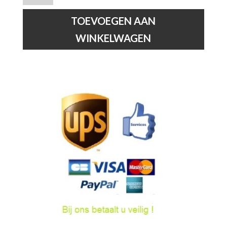
-
Wandlamp
TOEVOEGEN AAN
Binnen/Buiten
WINKELWAGEN
-
1xE27
-
IP44
-
Zwart
hoeveelheid