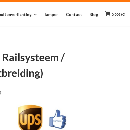
buitenverlichting
lampen
Contact
Blog
0,00
€
(0)
Railsysteem /
tbreiding)
)