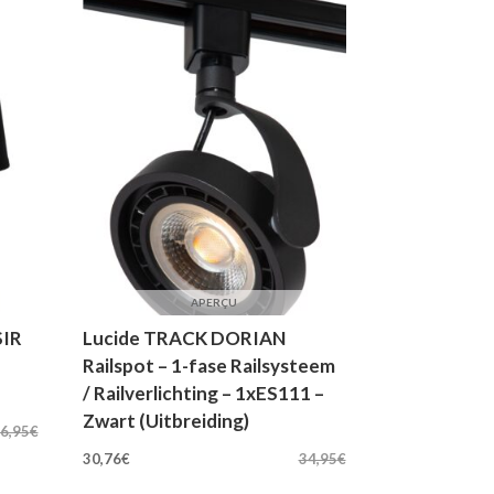
APERÇU
SIR
Lucide TRACK DORIAN
Railspot – 1-fase Railsysteem
/ Railverlichting – 1xES111 –
Zwart (Uitbreiding)
6,95
€
Oorspronkelijke
Huidige
30,76
€
34,95
€
prijs
prijs