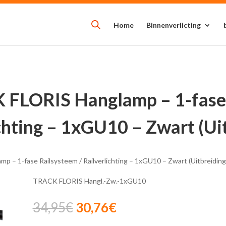
Home
Binnenverlicting
 FLORIS Hanglamp – 1-fase 
chting – 1xGU10 – Zwart (Ui
 – 1-fase Railsysteem / Railverlichting – 1xGU10 – Zwart (Uitbreiding
TRACK FLORIS Hangl.-Zw.-1xGU10
Oorspronkelijke
Huidige
34,95
€
30,76
€
prijs
prijs