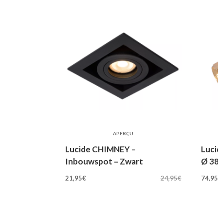
APERÇU
Lucide CHIMNEY –
Luci
Inbouwspot – Zwart
Ø 38
Oorspronkelijke
Huidige
Oo
21,95
€
24,95
€
74,9
prijs
prijs
pri
was:
is:
wa
24,95€.
21,95€.
84