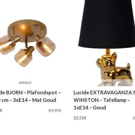
APERÇU
APERÇU
de BJORN – Plafondspot –
Lucide EXTRAVAGANZA 
 cm – 3xE14 – Mat Goud
WINSTON – Tafellamp –
rspronkelijke
Huidige
1xE14 – Goud
5
€
84,95
€
Oorspronkelijke
Huidige
js
prijs
32,52
€
3
prijs
prijs
s:
is:
was:
is:
,95€.
74,95€.