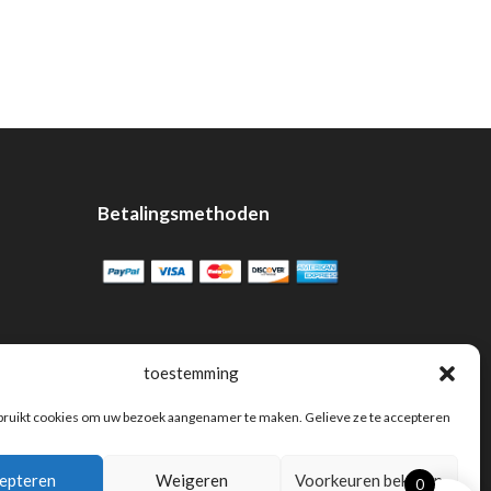
was:
is:
34,95€.
30,76€.
Betalingsmethoden
toestemming
bruikt cookies om uw bezoek aangenamer te maken. Gelieve ze te accepteren
epteren
Weigeren
Voorkeuren bekijken
0