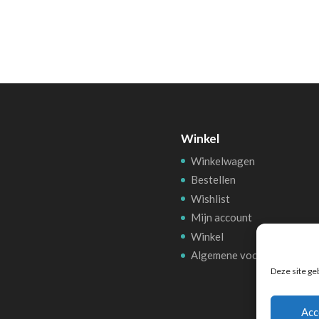
36,95€.
32,52€.
Winkel
Winkelwagen
Bestellen
Wishlist
Mijn account
Winkel
Algemene voorwarden
Deze site ge
Acc