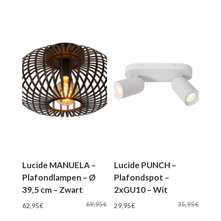
was:
is:
was:
is:
72,95€.
65,95€.
49,95€.
44,95€.
Lucide MANUELA –
Lucide PUNCH –
Plafondlampen – Ø
Plafondspot –
39,5 cm – Zwart
2xGU10 – Wit
Oorspronkelijke
Huidige
Oorspronkelijke
Huidige
69,95
€
35,95
€
62,95
€
29,95
€
prijs
prijs
prijs
prijs