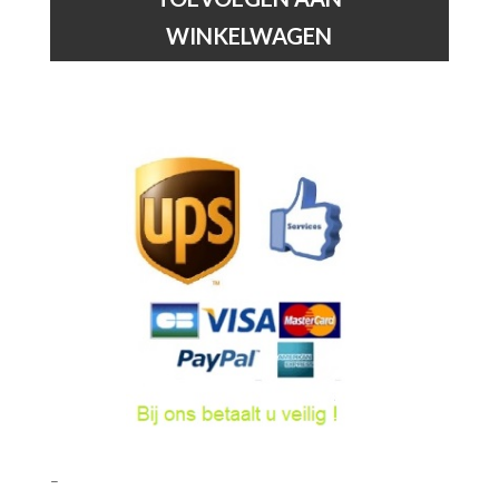
-
WINKELWAGEN
1-
fase
Railsysteem
/
Railverlichting
-
Zwart
(Uitbreiding)
hoeveelheid
–