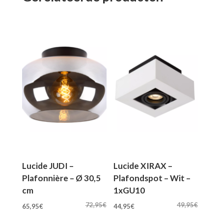
Lucide JUDI –
Lucide XIRAX –
Plafonnière – Ø 30,5
Plafondspot – Wit –
cm
1xGU10
Oorspronkelijke
Huidige
Oorspronkelijke
Huidige
72,95
€
49,95
€
65,95
€
44,95
€
prijs
prijs
prijs
prijs