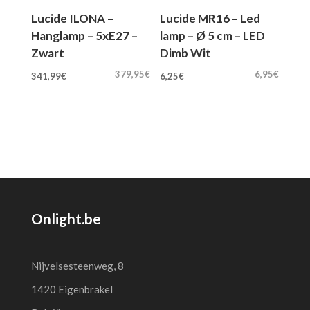
Lucide ILONA –
Lucide MR16 – Led
Hanglamp – 5xE27 –
lamp – Ø 5 cm – LED
Zwart
Dimb Wit
Oorspronkelijke
Huidige
Oorspronkelijke
Huidige
379,95
€
6,95
€
341,99
€
6,25
€
prijs
prijs
prijs
prijs
was:
is:
was:
is:
379,95€.
341,99€.
6,95€.
6,25€.
Onlight.be
Nijvelsesteenweg, 8
1420 Eigenbrakel