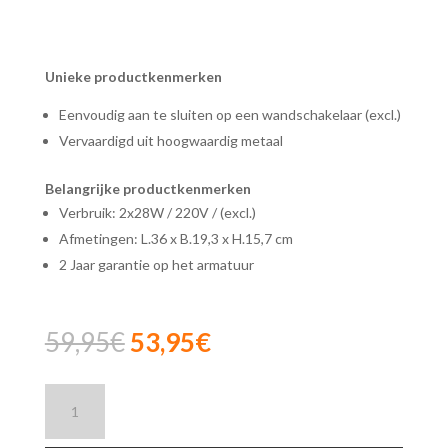
Unieke productkenmerken
Eenvoudig aan te sluiten op een wandschakelaar (excl.)
Vervaardigd uit hoogwaardig metaal
Belangrijke productkenmerken
Verbruik: 2x28W / 220V / (excl.)
Afmetingen: L.36 x B.19,3 x H.15,7 cm
2 Jaar garantie op het armatuur
Oorspronkelijke
Huidige
59,95
€
53,95
€
prijs
prijs
was:
is:
Lucide
59,95€.
53,95€.
VINZ
-