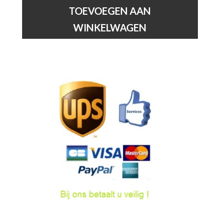
Schilderijverlichting
TOEVOEGEN AAN
-
WINKELWAGEN
2xG9
-
Zwart
hoeveelheid