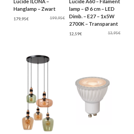
Lucide ILONA –
Lucide A60 – Filament
Hanglamp – Zwart
lamp – Ø 6 cm – LED
Dimb. – E27 – 1x5W
Oorspronkelijke
Huidige
199,95
€
179,95
€
2700K – Transparant
prijs
prijs
Oorspronkelijke
Huidige
was:
is:
13,95
€
12,59
€
prijs
prijs
199,95€.
179,95€.
was:
is:
13,95€.
12,59€.