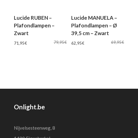
Lucide RUBEN –
Lucide MANUELA –
Plafondlampen –
Plafondlampen – Ø
Zwart
39,5 cm – Zwart
Oorspronkelijke
Huidige
Oorspronkelijke
Huidige
79,95
€
69,95
€
71,95
€
62,95
€
prijs
prijs
prijs
prijs
was:
is:
was:
is:
79,95€.
71,95€.
69,95€.
62,95€.
Onlight.be
Nijvelsesteenweg, 8