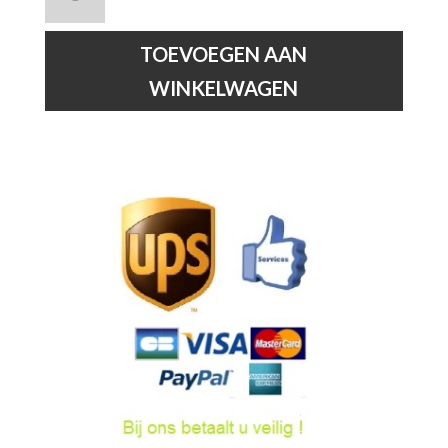
XERA
-
Wandlamp
TOEVOEGEN AAN
-
WINKELWAGEN
Ø
8
cm
-
1xG9
-
Wit
hoeveelheid