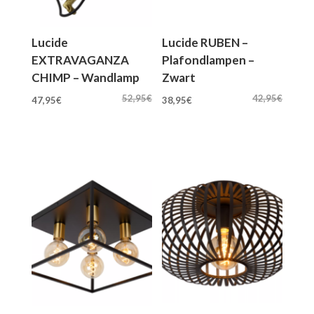
Lucide
Lucide RUBEN –
EXTRAVAGANZA
Plafondlampen –
CHIMP – Wandlamp
Zwart
Oorspronkelijke
Huidige
Oorspronkelijke
Huidige
52,95
€
42,95
€
47,95
€
38,95
€
prijs
prijs
prijs
prijs
was:
is:
was:
is:
52,95€.
47,95€.
42,95€.
38,95€.