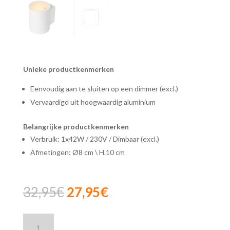
Unieke productkenmerken
Eenvoudig aan te sluiten op een dimmer (excl.)
Vervaardigd uit hoogwaardig aluminium
Belangrijke productkenmerken
Verbruik: 1x42W / 230V / Dimbaar (excl.)
Afmetingen: Ø8 cm \ H.10 cm
Oorspronkelijke
Huidige
32,95
€
27,95
€
prijs
prijs
was:
is:
Lucide
32,95€.
27,95€.