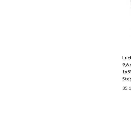
Luc
9,6
1x5
Ste
Oorspronkeli
35,