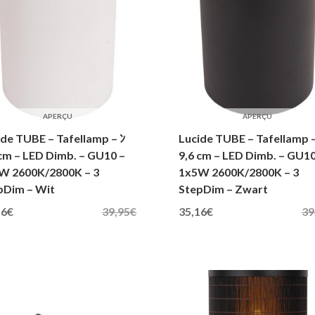
APERÇU
APERÇU
ide TUBE – Tafellamp – ﾝ
Lucide TUBE – Tafellamp –
 cm – LED Dimb. – GU10 –
9,6 cm – LED Dimb. – GU10
W 2600K/2800K – 3
1x5W 2600K/2800K – 3
pDim – Wit
StepDim – Zwart
jke prijs was: 39,95€.
Huidige prijs is: 35,16€.
Oorspronkelijke prijs was: 39,95€.
Huidige prijs is: 35,16€.
16
€
39,95
€
35,16
€
39