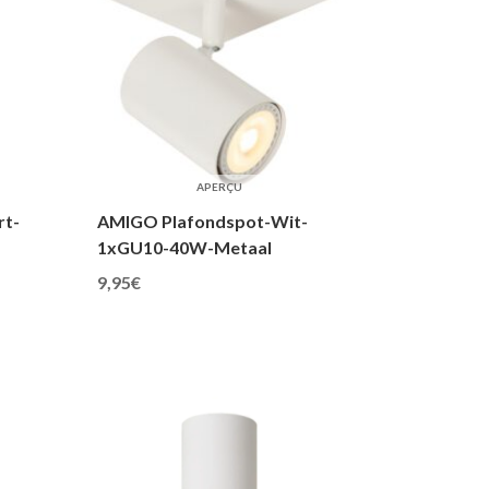
APERÇU
t-
AMIGO Plafondspot-Wit-
1xGU10-40W-Metaal
9,95
€