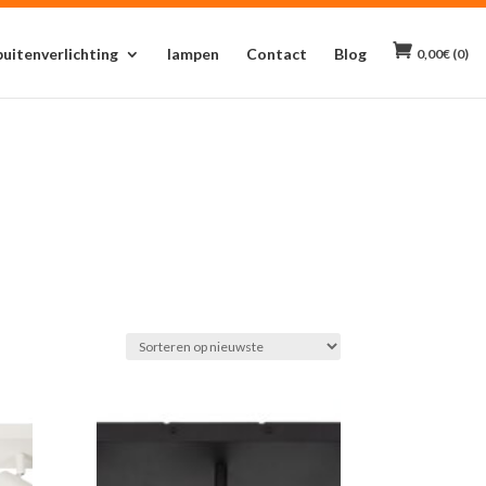
buitenverlichting
lampen
Contact
Blog
0,00
€
(0)