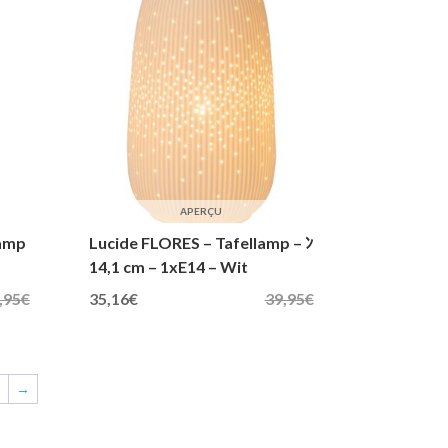
APERÇU
lamp
Lucide FLORES – Tafellamp – ﾝ
14,1 cm – 1xE14 – Wit
Oorspronkelijke prijs was: 39,95€.
Huidige prijs is: 35,16€.
,95
€
35,16
€
39,95
€
9
→