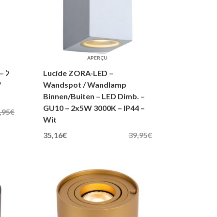
APERÇU
– ﾝ
Lucide ZORA-LED –
/
Wandspot / Wandlamp
Binnen/Buiten – LED Dimb. –
GU10 – 2x5W 3000K – IP44 –
,95
€
Wit
Oorspronkelijke prijs was: 39,95€.
Huidige prijs is: 35,16€.
35,16
€
39,95
€