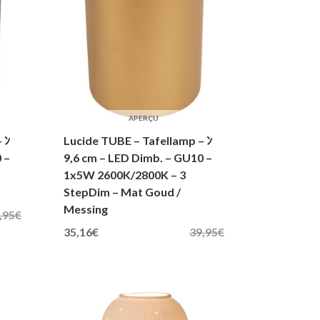
APERÇU
 ﾝ
Lucide TUBE – Tafellamp – ﾝ
 –
9,6 cm – LED Dimb. – GU10 –
1x5W 2600K/2800K – 3
StepDim – Mat Goud /
Messing
,95
€
Oorspronkelijke prijs was: 39,95€.
Huidige prijs is: 35,16€.
35,16
€
39,95
€