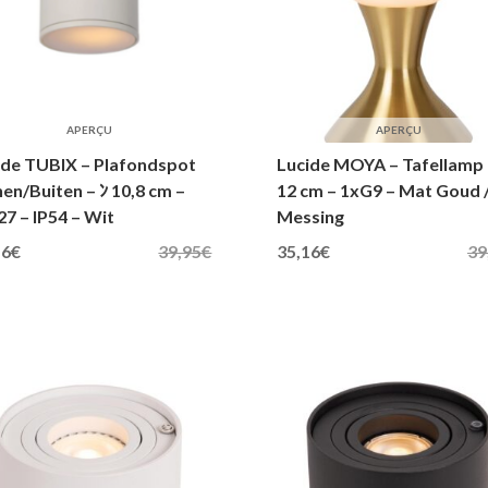
APERÇU
APERÇU
ide TUBIX – Plafondspot
Lucide MOYA – Tafellamp 
en/Buiten – ﾝ 10,8 cm –
12 cm – 1xG9 – Mat Goud 
7 – IP54 – Wit
Messing
jke prijs was: 39,95€.
Huidige prijs is: 35,16€.
Oorspronkelijke prijs was: 39,95€.
Huidige prijs is: 35,16€.
16
€
39,95
€
35,16
€
39