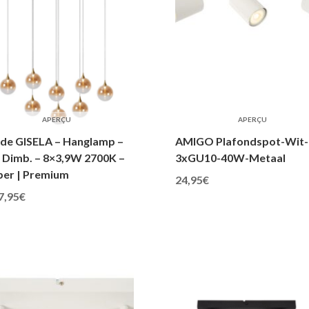
APERÇU
APERÇU
ide GISELA – Hanglamp –
AMIGO Plafondspot-Wit-
 Dimb. – 8×3,9W 2700K –
3xGU10-40W-Metaal
er | Premium
24,95
€
7,95
€