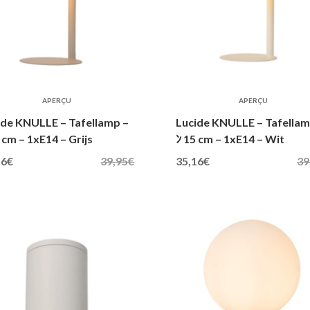
APERÇU
APERÇU
ide KNULLE – Tafellamp –
Lucide KNULLE – Tafellam
 cm – 1xE14 – Grijs
ﾝ 15 cm – 1xE14 – Wit
jke prijs was: 39,95€.
Huidige prijs is: 35,16€.
Oorspronkelijke prijs was: 39,95€.
Huidige prijs is: 35,16€.
16
€
39,95
€
35,16
€
39