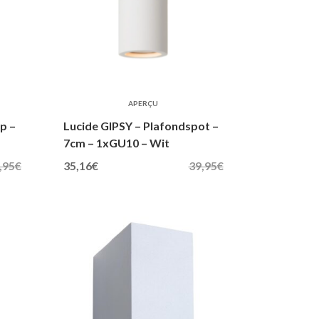
APERÇU
p –
Lucide GIPSY – Plafondspot –
7cm – 1xGU10 – Wit
Oorspronkelijke prijs was: 39,95€.
Huidige prijs is: 35,16€.
,95
€
35,16
€
39,95
€