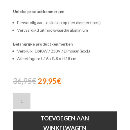
Unieke productkenmerken
Eenvoudig aan te sluiten op een dimmer (excl.)
Vervaardigd uit hoogwaardig aluminium
Belangrijke productkenmerken
Verbruik: 1x40W / 230V / Dimbaar (excl.)
Afmetingen: L.16 x B.8 x H.18 cm
Oorspronkelijke
Huidige
36,95
€
29,95
€
prijs
prijs
was:
is:
Lucide
36,95€.
29,95€.
DILETTA
-
Wandlamp
TOEVOEGEN AAN
-
WINKELWAGEN
1xG9