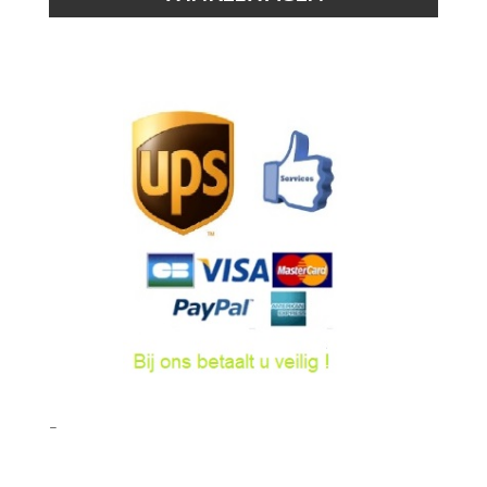
-
Zwart
hoeveelheid
–