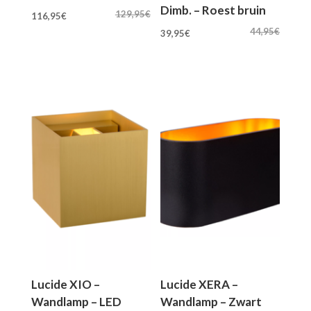
Dimb. – Roest bruin
Oorspronkelijke
Huidige
129,95
€
116,95
€
Oorspronkelijke
Huidige
prijs
prijs
44,95
€
39,95
€
prijs
prijs
was:
is:
was:
is:
129,95€.
116,95€.
44,95€.
39,95€.
Lucide XIO –
Lucide XERA –
Wandlamp – LED
Wandlamp – Zwart