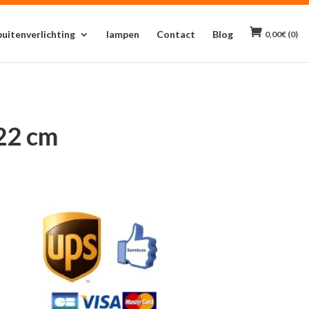
buitenverlichting
lampen
Contact
Blog
0,00
€
(0)
22 cm