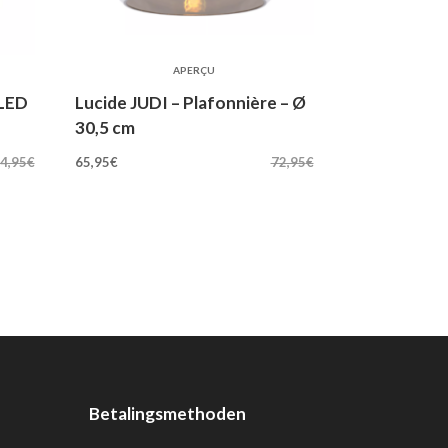
APERÇU
 LED
Lucide JUDI – Plafonnière – Ø
30,5 cm
Oorspronkelijke
Huidige
4,95
€
65,95
€
72,95
€
prijs
prijs
was:
is:
72,95€.
65,95€.
Betalingsmethoden