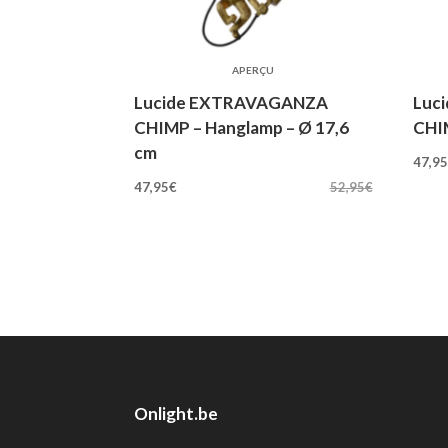
APERÇU
Lucide EXTRAVAGANZA
Luc
CHIMP – Hanglamp – Ø 17,6
CHI
Oo
cm
47,9
Oorspronkelijke
Huidige
pri
47,95
€
52,95
€
prijs
prijs
wa
was:
is:
52
52,95€.
47,95€.
Onlight.be