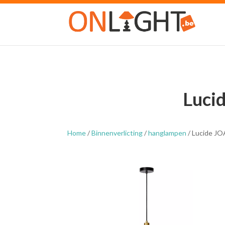
Luci
Home
/
Binnenverlicting
/
hanglampen
/ Lucide J