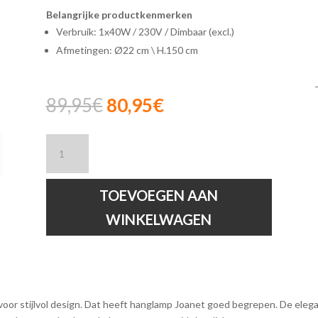
Belangrijke productkenmerken
Verbruik: 1x40W / 230V / Dimbaar (excl.)
Afmetingen: Ø22 cm \ H.150 cm
Oorspronkelijke
Huidige
89,95
€
80,95
€
prijs
prijs
was:
is:
Lucide
89,95€.
80,95€.
JOANET
-
Hanglamp
TOEVOEGEN AAN
-
WINKELWAGEN
Ø
22
cm
hoeveelheid
 voor stijlvol design. Dat heeft hanglamp Joanet goed begrepen. De ele