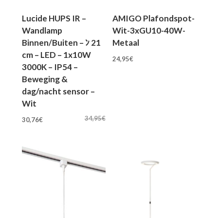
Lucide HUPS IR –
AMIGO Plafondspot-
Wandlamp
Wit-3xGU10-40W-
Binnen/Buiten – ﾝ 21
Metaal
cm – LED – 1x10W
24,95
€
3000K – IP54 –
Beweging &
dag/nacht sensor –
Wit
Oorspronkelijke
Huidige
34,95
€
30,76
€
prijs
prijs
was:
is:
34,95€.
30,76€.