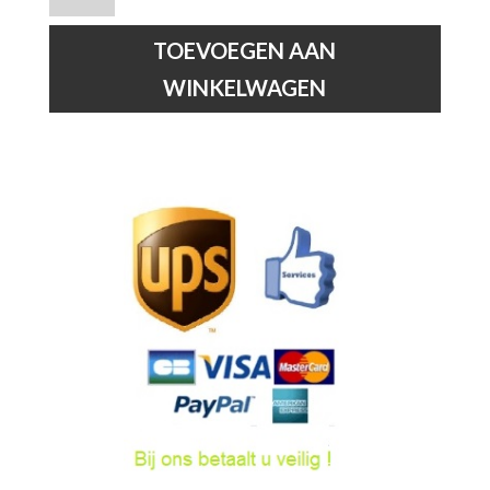
-
Klemlamp
TOEVOEGEN AAN
-
WINKELWAGEN
1xE27
-
Groen
hoeveelheid