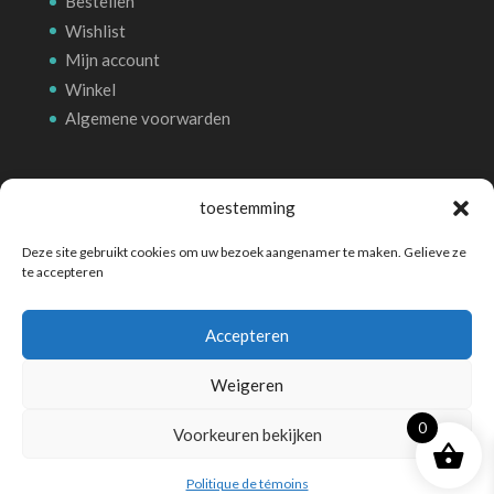
Bestellen
Wishlist
Mijn account
Winkel
Algemene voorwarden
Betalingsmethoden
toestemming
Deze site gebruikt cookies om uw bezoek aangenamer te maken. Gelieve ze
te accepteren
Accepteren
Weigeren
0
Voorkeuren bekijken
©
Boutique WooCommerce
- Propulsé par
EasyHoster
- Tous droits réservés
Politique de témoins