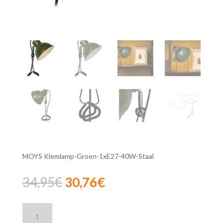
MOYS Klemlamp-Groen-1xE27-40W-Staal
Oorspronkelijke
Huidige
34,95
€
30,76
€
prijs
prijs
was:
is:
Lucide
34,95€.
30,76€.
MOYS