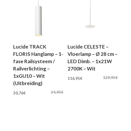
Lucide TRACK
Lucide CELESTE –
FLORIS Hanglamp – 1-
Vloerlamp – Ø 28 cm –
fase Railsysteem /
LED Dimb. – 1x21W
Railverlichting –
2700K – Wit
1xGU10 – Wit
Oorspronkelijke
Huidige
129,95
€
116,95
€
(Uitbreiding)
prijs
prijs
Oorspronkelijke
Huidige
was:
is:
34,95
€
30,76
€
prijs
prijs
129,95€.
116,95€.
was:
is:
34,95€.
30,76€.