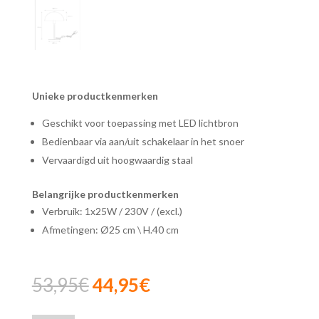
Unieke productkenmerken
Geschikt voor toepassing met LED lichtbron
Bedienbaar via aan/uit schakelaar in het snoer
Vervaardigd uit hoogwaardig staal
Belangrijke productkenmerken
Verbruik: 1x25W / 230V / (excl.)
Afmetingen: Ø25 cm \ H.40 cm
Oorspronkelijke
Huidige
53,95
€
44,95
€
prijs
prijs
was:
is: