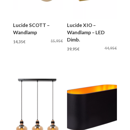
Lucide SCOTT –
Lucide XIO –
Wandlamp
Wandlamp – LED
Dimb.
Oorspronkelijke
Huidige
15,95
€
14,35
€
Oorspronkelijke
Huidige
prijs
prijs
44,95
€
39,95
€
prijs
prijs
was:
is:
was:
is:
15,95€.
14,35€.
44,95€.
39,95€.