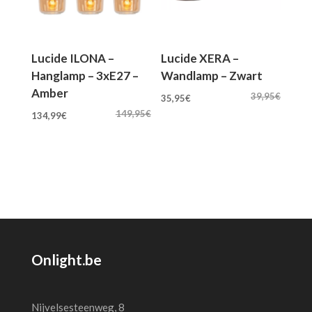
Lucide ILONA –
Lucide XERA –
Hanglamp – 3xE27 –
Wandlamp – Zwart
Amber
Oorspronkelijke
Huidige
39,95
€
35,95
€
Oorspronkelijke
Huidige
prijs
prijs
149,95
€
134,99
€
prijs
prijs
was:
is:
was:
is:
39,95€.
35,95€.
149,95€.
134,99€.
Onlight.be
Nijvelsesteenweg, 8