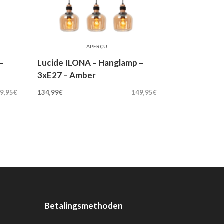
APERÇU
–
Lucide ILONA – Hanglamp –
3xE27 – Amber
Oorspronkelijke
Huidige
9,95
€
134,99
€
149,95
€
prijs
prijs
was:
is:
149,95€.
134,99€.
Betalingsmethoden