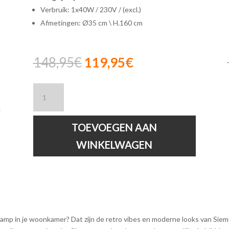
Verbruik: 1x40W / 230V / (excl.)
Afmetingen: Ø35 cm \ H.160 cm
Oorspronkelijke
Huidige
148,95
€
119,95
€
prijs
prijs
was:
is:
Lucide
148,95€.
119,95€.
SIEMON
-
Vloerlamp
TOEVOEGEN AAN
-
WINKELWAGEN
Ø
35
cm
-
1xE27
-
Zwart
mp in je woonkamer? Dat zijn de retro vibes en moderne looks van Siem