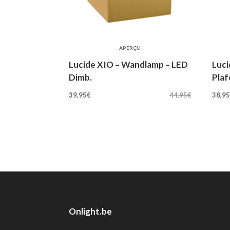
APERÇU
Lucide XIO – Wandlamp – LED
Luc
Dimb.
Pla
Oorspronkelijke
Huidige
Oo
39,95
€
44,95
€
38,9
prijs
prijs
pri
was:
is:
wa
44,95€.
39,95€.
42
Onlight.be