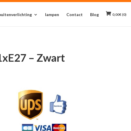
buitenverlichting
lampen
Contact
Blog
0,00
€
(0)
1xE27 – Zwart