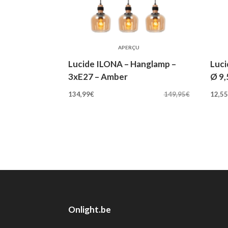
APERÇU
Lucide ILONA – Hanglamp –
Luci
3xE27 – Amber
Ø 9,
Oorspronkelijke
Huidige
Oo
134,99
€
149,95
€
12,5
prijs
prijs
pri
was:
is:
wa
149,95€.
134,99€.
13
Onlight.be