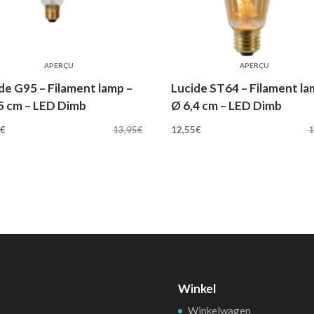
APERÇU
APERÇU
de G95 – Filament lamp –
Lucide ST64 – Filament la
5 cm – LED Dimb
Ø 6,4 cm – LED Dimb
rspronkelijke
Huidige
Oorspronkelijke
Huidige
5
€
13,95
€
12,55
€
1
js
prijs
prijs
prijs
s:
is:
was:
is:
,95€.
12,55€.
13,95€.
12,55€.
Winkel
Winkelwagen