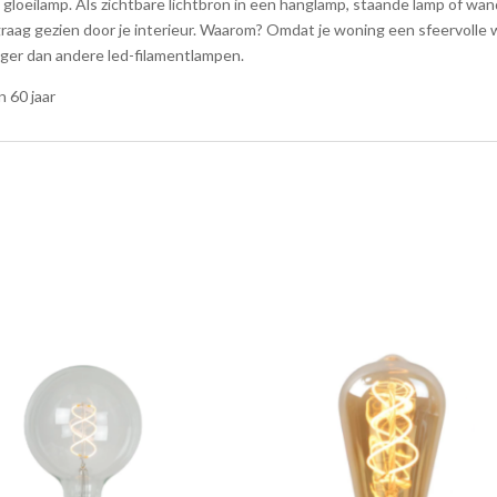
gloeilamp. Als zichtbare lichtbron in een hanglamp, staande lamp of wan
ij graag gezien door je interieur. Waarom? Omdat je woning een sfeervolle 
iger dan andere led-filamentlampen.
n 60 jaar