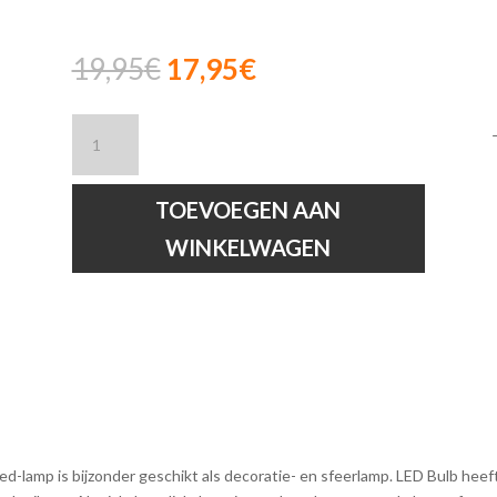
Oorspronkelijke
Huidige
19,95
€
17,95
€
prijs
prijs
was:
is:
Lucide
19,95€.
17,95€.
T32
-
Filament
TOEVOEGEN AAN
lamp
WINKELWAGEN
-
Ø
3
cm
-
LED
Dimb
hoeveelheid
e led-lamp is bijzonder geschikt als decoratie- en sfeerlamp. LED Bulb he