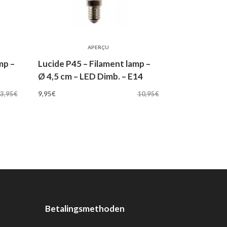
APERÇU
mp –
Lucide P45 – Filament lamp –
Ø 4,5 cm – LED Dimb. – E14
Oorspronkelijke
Huidige
3,95
€
9,95
€
10,95
€
prijs
prijs
was:
is:
10,95€.
9,95€.
Betalingsmethoden