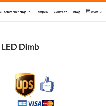
buitenverlichting
lampen
Contact
Blog
0,00
€
(0)
– LED Dimb