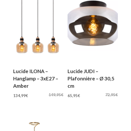
Lucide ILONA –
Lucide JUDI –
Hanglamp – 3xE27 –
Plafonnière – Ø 30,5
Amber
cm
Oorspronkelijke
Huidige
Oorspronkelijke
Huidige
149,95
€
72,95
€
134,99
€
65,95
€
prijs
prijs
prijs
prijs
was:
is:
was:
is:
149,95€.
134,99€.
72,95€.
65,95€.