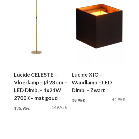
Lucide CELESTE –
Lucide XIO –
Vloerlamp – Ø 28 cm –
Wandlamp – LED
LED Dimb. – 1x21W
Dimb. – Zwart
2700K – mat goud
Oorspronkelijke
Huidige
44,95
€
39,95
€
Oorspronkelijke
Huidige
prijs
prijs
149,95
€
135,95
€
prijs
prijs
was:
is:
was:
is:
44,95€.
39,95€.
149,95€.
135,95€.