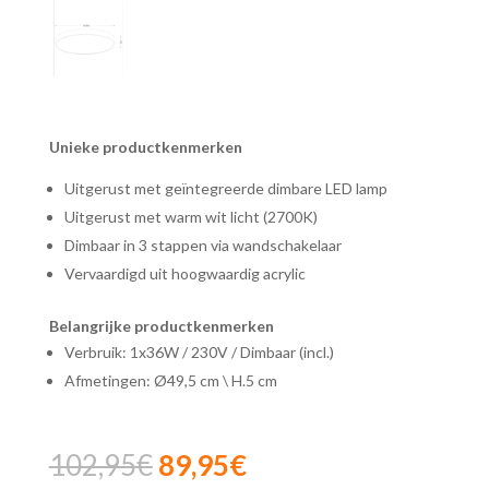
Unieke productkenmerken
Uitgerust met geïntegreerde dimbare LED lamp
Uitgerust met warm wit licht (2700K)
Dimbaar in 3 stappen via wandschakelaar
Vervaardigd uit hoogwaardig acrylic
Belangrijke productkenmerken
Verbruik: 1x36W / 230V / Dimbaar (incl.)
Afmetingen: Ø49,5 cm \ H.5 cm
Oorspronkelijke
Huidige
102,95
€
89,95
€