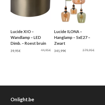
Lucide XIO –
Lucide ILONA –
Wandlamp – LED
Hanglamp – 5xE27 –
Dimb. – Roest bruin
Zwart
Oorspronkelijke
Huidige
Oorspronkelijke
Huidige
44,95
€
379,95
€
39,95
€
341,99
€
prijs
prijs
prijs
prijs
was:
is:
was:
is:
44,95€.
39,95€.
379,95€.
341,99€.
Onlight.be