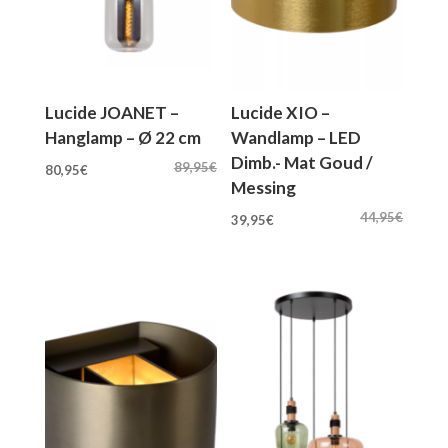
Lucide JOANET –
Lucide XIO –
Hanglamp – Ø 22 cm
Wandlamp – LED
Dimb.- Mat Goud /
Oorspronkelijke
Huidige
89,95
€
80,95
€
Messing
prijs
prijs
Oorspronkelijke
Huidige
was:
is:
44,95
€
39,95
€
prijs
prijs
89,95€.
80,95€.
was:
is:
44,95€.
39,95€.