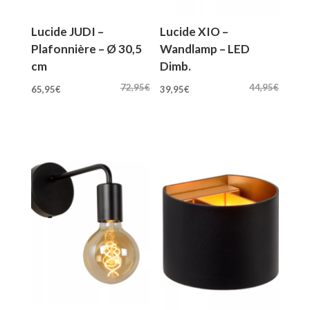
Lucide JUDI –
Lucide XIO –
Plafonnière – Ø 30,5
Wandlamp – LED
cm
Dimb.
Oorspronkelijke
Huidige
Oorspronkelijke
Huidige
72,95
€
44,95
€
65,95
€
39,95
€
prijs
prijs
prijs
prijs
was:
is:
was:
is:
72,95€.
65,95€.
44,95€.
39,95€.