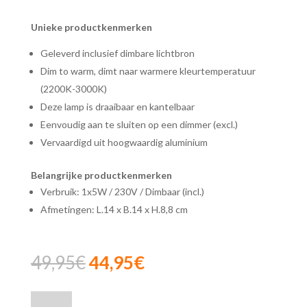
Unieke productkenmerken
Geleverd inclusief dimbare lichtbron
Dim to warm, dimt naar warmere kleurtemperatuur
(2200K-3000K)
Deze lamp is draaibaar en kantelbaar
Eenvoudig aan te sluiten op een dimmer (excl.)
Vervaardigd uit hoogwaardig aluminium
Belangrijke productkenmerken
Verbruik: 1x5W / 230V / Dimbaar (incl.)
Afmetingen: L.14 x B.14 x H.8,8 cm
Oorspronkelijke
Huidige
49,95
€
44,95
€
prijs
prijs
was:
is:
Lucide