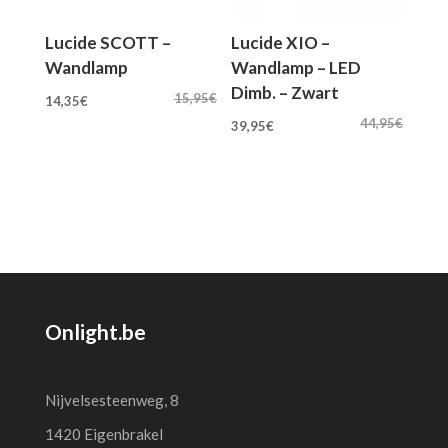
Lucide SCOTT –
Lucide XIO –
Wandlamp
Wandlamp – LED
Dimb. – Zwart
Oorspronkelijke
Huidige
15,95
€
14,35
€
Oorspronkelijke
Huidige
prijs
prijs
44,95
€
39,95
€
prijs
prijs
was:
is:
was:
is:
15,95€.
14,35€.
44,95€.
39,95€.
Onlight.be
Nijvelsesteenweg, 8
1420 Eigenbrakel