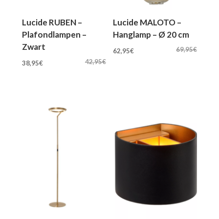
Lucide RUBEN –
Lucide MALOTO –
Plafondlampen –
Hanglamp – Ø 20 cm
Zwart
Oorspronkelijke
Huidige
69,95
€
62,95
€
Oorspronkelijke
Huidige
prijs
prijs
42,95
€
38,95
€
prijs
prijs
was:
is:
was:
is:
69,95€.
62,95€.
42,95€.
38,95€.