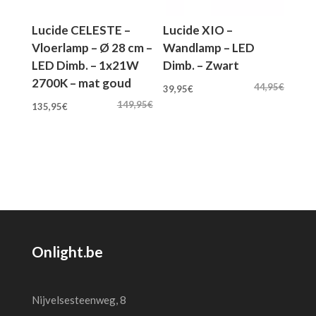
Lucide CELESTE –
Lucide XIO –
Vloerlamp – Ø 28 cm –
Wandlamp – LED
LED Dimb. – 1x21W
Dimb. – Zwart
2700K – mat goud
Oorspronkelijke
Huidige
44,95
€
39,95
€
Oorspronkelijke
Huidige
prijs
prijs
149,95
€
135,95
€
prijs
prijs
was:
is:
was:
is:
44,95€.
39,95€.
149,95€.
135,95€.
Onlight.be
Nijvelsesteenweg, 8