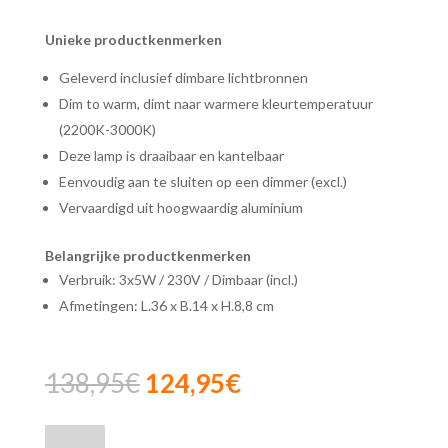
Unieke productkenmerken
Geleverd inclusief dimbare lichtbronnen
Dim to warm, dimt naar warmere kleurtemperatuur
(2200K-3000K)
Deze lamp is draaibaar en kantelbaar
Eenvoudig aan te sluiten op een dimmer (excl.)
Vervaardigd uit hoogwaardig aluminium
Belangrijke productkenmerken
Verbruik: 3x5W / 230V / Dimbaar (incl.)
Afmetingen: L.36 x B.14 x H.8,8 cm
Oorspronkelijke
Huidige
138,95
€
124,95
€
prijs
prijs
was:
is:
Lucide